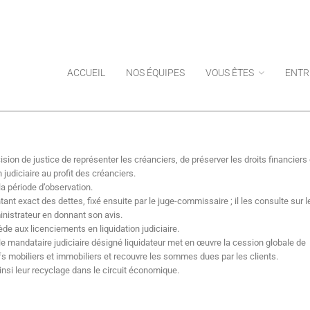
ACCUEIL
NOS ÉQUIPES
VOUS ÊTES
ENTR
ision de justice de représenter les créanciers, de préserver les droits financiers
 judiciaire au profit des créanciers.
a période d’observation.
ontant exact des dettes, fixé ensuite par le juge-commissaire ; il les consulte sur l
inistrateur en donnant son avis.
e aux licenciements en liquidation judiciaire.
le mandataire judiciaire désigné liquidateur met en œuvre la cession globale de
ifs mobiliers et immobiliers et recouvre les sommes dues par les clients.
ainsi leur recyclage dans le circuit économique.