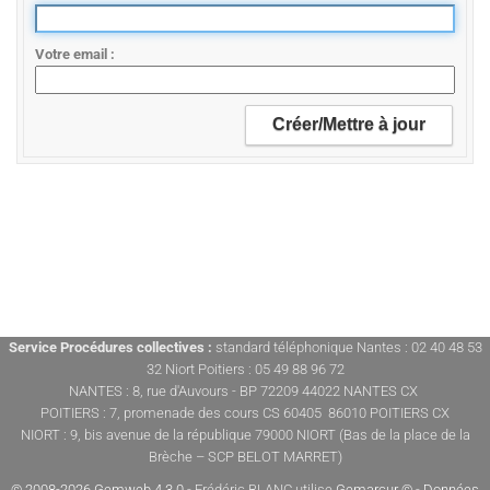
Votre email
Service Procédures collectives :
standard téléphonique Nantes : 02 40 48 53
32 Niort Poitiers : 05 49 88 96 72
NANTES : 8, rue d'Auvours - BP 72209 44022 NANTES CX
POITIERS : 7, promenade des cours CS 60405 86010 POITIERS CX
NIORT : 9, bis avenue de la république 79000 NIORT (Bas de la place de la
Brèche – SCP BELOT MARRET)
© 2008-2026 Gemweb 4.3.0
- Frédéric BLANC utilise
Gemarcur ©
-
Données