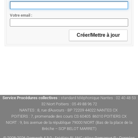
Votre email
Service Procédures collectives :
standard téléphonique Nantes : 02 40 48 53
32 Niort Poitiers : 05 49 88 96 72
NANTES : 8, rue d'Auvours - BP 72209 44022 NANTES CX
POITIERS : 7, promenade des cours CS 60405 86010 POITIERS CX
NIORT : 9, bis avenue de la république 79000 NIORT (Bas de la place de la
Brèche – SCP BELOT MARRET)
© 2008-2026 Gemweb 4.3.0
- Frédéric BLANC utilise
Gemarcur ©
-
Données