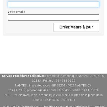
Votre email
Service Procédures collectives :
standard téléphonique Nantes : 02 40 48 53
32 Niort Poitiers : 05 49 88 96 72
NANTES : 8, rue d'Auvours - BP 72209 44022 NANTES CX
POITIERS : 7, promenade des cours CS 60405 86010 POITIERS CX
NIORT : 9, bis avenue de la république 79000 NIORT (Bas de la place de la
Brèche – SCP BELOT MARRET)
© 2008-2026 Gemweb 4.3.0
- Frédéric BLANC utilise
Gemarcur ©
-
Données