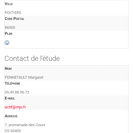
Ville
POITIERS
Code Postal
86000
Plan
Contact de l'étude
Nom
PENNETAULT Margaret
Téléphone
05.49.88.96.72
E-mail
actif@mjo.fr
Adresse
7, promenade des Cours
CS 60405