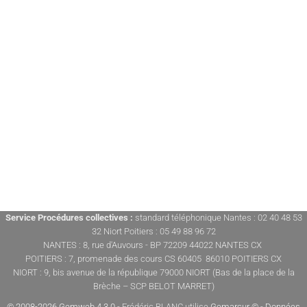
Service Procédures collectives :
standard téléphonique Nantes : 02 40 48 53
32 Niort Poitiers : 05 49 88 96 72
NANTES : 8, rue d'Auvours - BP 72209 44022 NANTES CX
POITIERS : 7, promenade des cours CS 60405 86010 POITIERS CX
NIORT : 9, bis avenue de la république 79000 NIORT (Bas de la place de la
Brèche – SCP BELOT MARRET)
© 2008-2026 Gemweb 4.3.0
- Frédéric BLANC utilise
Gemarcur ©
-
Données