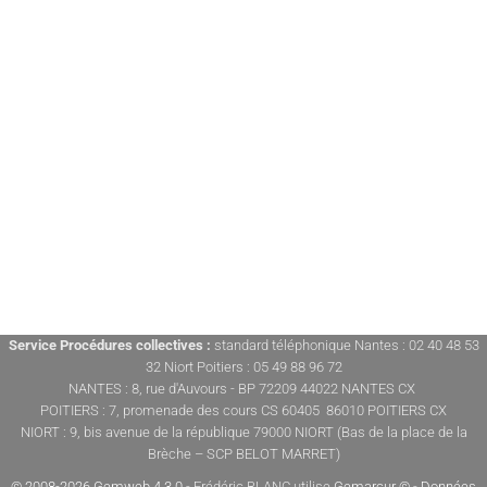
Service Procédures collectives :
standard téléphonique Nantes : 02 40 48 53
32 Niort Poitiers : 05 49 88 96 72
NANTES : 8, rue d'Auvours - BP 72209 44022 NANTES CX
POITIERS : 7, promenade des cours CS 60405 86010 POITIERS CX
NIORT : 9, bis avenue de la république 79000 NIORT (Bas de la place de la
Brèche – SCP BELOT MARRET)
© 2008-2026 Gemweb 4.3.0
- Frédéric BLANC utilise
Gemarcur ©
-
Données