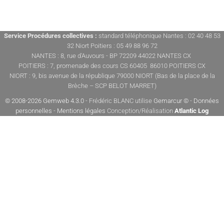
Service Procédures collectives :
standard téléphonique Nantes : 02 40 48 53
32 Niort Poitiers : 05 49 88 96 72
NANTES : 8, rue d'Auvours - BP 72209 44022 NANTES CX
POITIERS : 7, promenade des cours CS 60405 86010 POITIERS CX
NIORT : 9, bis avenue de la république 79000 NIORT (Bas de la place de la
Brèche – SCP BELOT MARRET)
© 2008-2026 Gemweb 4.3.0
- Frédéric BLANC utilise
Gemarcur ©
-
Données
personnelles
-
Mentions légales
Conception/Réalisation
Atlantic Log