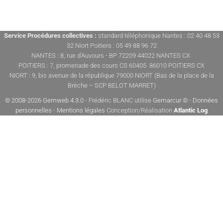
Service Procédures collectives :
standard téléphonique Nantes : 02 40 48 53
32 Niort Poitiers : 05 49 88 96 72
NANTES : 8, rue d'Auvours - BP 72209 44022 NANTES CX
POITIERS : 7, promenade des cours CS 60405 86010 POITIERS CX
NIORT : 9, bis avenue de la république 79000 NIORT (Bas de la place de la
Brèche – SCP BELOT MARRET)
© 2008-2026 Gemweb 4.3.0
- Frédéric BLANC utilise
Gemarcur ©
-
Données
personnelles
-
Mentions légales
Conception/Réalisation
Atlantic Log