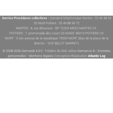
Service Procédures collectives :
standard téléphonique Nantes : 02 40 48 53
32 Niort Poitiers : 05 49 88 96 72
NANTES : 8, rue d'Auvours - BP 72209 44022 NANTES CX
POITIERS : 7, promenade des cours CS 60405 86010 POITIERS CX
NIORT : 9, bis avenue de la république 79000 NIORT (Bas de la place de la
Brèche – SCP BELOT MARRET)
© 2008-2026 Gemweb 4.3.0
- Frédéric BLANC utilise
Gemarcur ©
-
Données
personnelles
-
Mentions légales
Conception/Réalisation
Atlantic Log