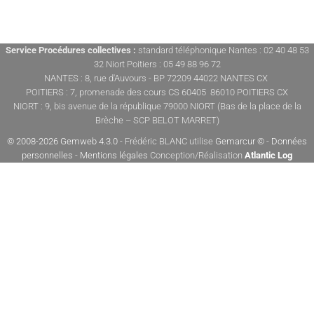
Service Procédures collectives :
standard téléphonique Nantes : 02 40 48 53
32 Niort Poitiers : 05 49 88 96 72
NANTES : 8, rue d'Auvours - BP 72209 44022 NANTES CX
POITIERS : 7, promenade des cours CS 60405 86010 POITIERS CX
NIORT : 9, bis avenue de la république 79000 NIORT (Bas de la place de la
Brèche – SCP BELOT MARRET)
© 2008-2026 Gemweb 4.3.0
- Frédéric BLANC utilise
Gemarcur ©
-
Données
personnelles
-
Mentions légales
Conception/Réalisation
Atlantic Log