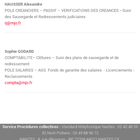
HAUSSER Alexandre
POLE CREANCIERS – PASSIF – VERIFICATIONS DES CREANCES –Suivi
des Sauvegarde et Redressements judiciaires
rj@mjo.fr
Sophie GODARD
COMPTABILITE– Clôtures – Suivi des plans de sauvegarde et de
redressement
POLE SALARIES – AGS Fonds de garantie des salaires - Licenciements -
Reclassements
compta@mjo.fr
Service Procédures collectives :
standard téléphonique Nantes : 02 40 48 53
32 Niort Poitiers : 05 49 88 96 72
NANTES : 8, rue d'Auvours - BP 72209 44022 NANTES CX