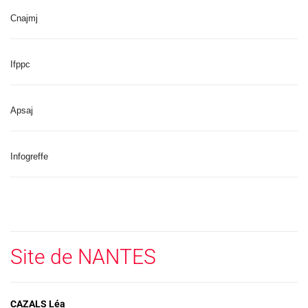
Cnajmj
Ifppc
Apsaj
Infogreffe
Site de NANTES
CAZALS Léa