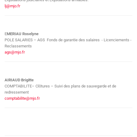
lj@mjo.fr
E
MERIAU Roselyne
POLE SALARIES – AGS Fonds de garantie des salaires - Licenciements -
Reclassements
ags@mjo.fr
AIRIAUD Brigitte
COMPTABILITE– Clôtures – Suivi des plans de sauvegarde et de
redressement
comptabilite@mjo.fr