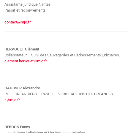
Assistante juridique Nantes
Passif et recouvrements
contact@mjo.fr
HERVOUET Clément
Collaborateur – Suivi des Sauvegardes et Redressements judiciaires.
clement.hervouet@mjo.fr
HAUSSER Alexandre
POLE CREANCIERS – PASSIF – VERIFICATIONS DES CREANCES
rj@mjo.fr
DEBOOS Fanny
Liquidations judiciaires et Liquidations amiables.