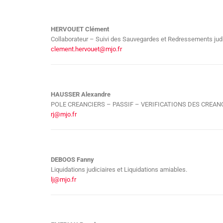
HERVOUET Clément
Collaborateur – Suivi des Sauvegardes et Redressements judi
clement.hervouet@mjo.fr
HAUSSER Alexandre
POLE CREANCIERS – PASSIF – VERIFICATIONS DES CREA
rj@mjo.fr
DEBOOS Fanny
Liquidations judiciaires et Liquidations amiables.
lj@mjo.fr