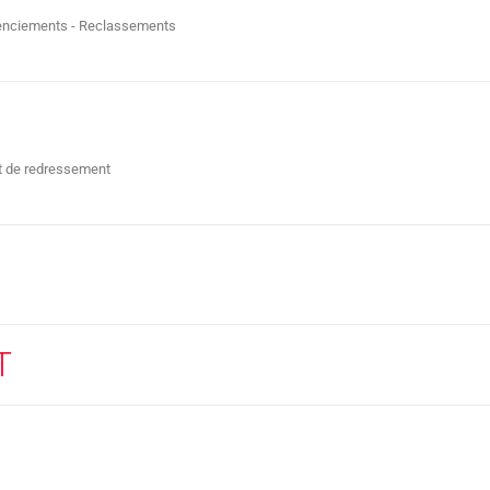
cenciements - Reclassements
t de redressement
T