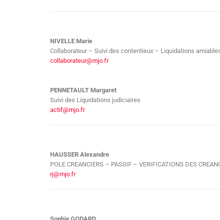
NIVELLE Marie
Collaborateur – Suivi des contentieux – Liquidations amiable
collaborateur@mjo.fr
PENNETAULT Margaret
Suivi des Liquidations judiciaires
actif@mjo.fr
HAUSSER Alexandre
POLE CREANCIERS – PASSIF – VERIFICATIONS DES CREANCES 
rj@mjo.fr
Sophie GODARD