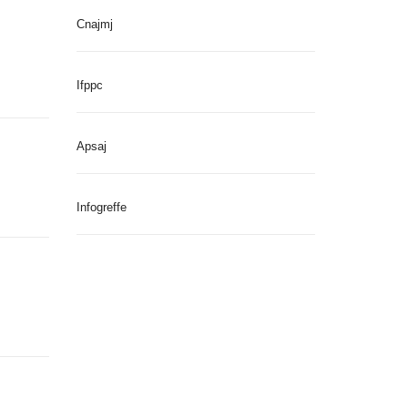
Cnajmj
Ifppc
Apsaj
Infogreffe