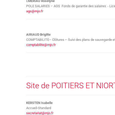
E
MERIAU Roselyne
POLE SALARIES – AGS Fonds de garantie des salaires - Li
ags@mjo.fr
AIRIAUD Brigitte
COMPTABILITE– Clôtures – Suivi des plans de sauvegarde e
comptabilite@mjo.fr
Site de POITIERS ET NIOR
KERSTEN Isabelle
Accueil-Standard
secretariat@mjo.fr