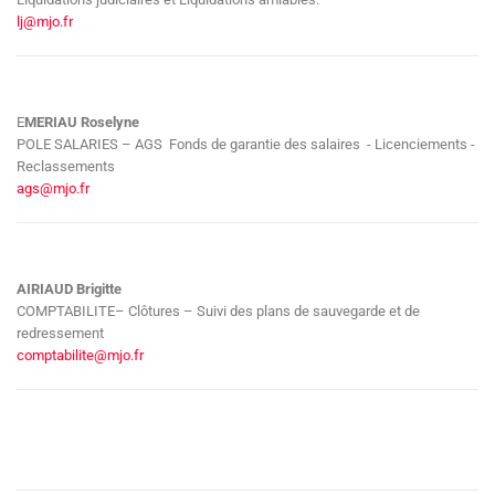
lj@mjo.fr
E
MERIAU Roselyne
POLE SALARIES – AGS Fonds de garantie des salaires - Licenciements -
Reclassements
ags@mjo.fr
AIRIAUD Brigitte
COMPTABILITE– Clôtures – Suivi des plans de sauvegarde et de
redressement
comptabilite@mjo.fr