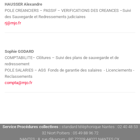
HAUSSER Alexandre
POLE CREANCIERS – PASSIF – VERIFICATIONS DES CREANCES –Suivi
des Sauvegarde et Redressements judiciaires
rj@mjo.fr
Sophie GODARD
COMPTABILITE– Clôtures – Suivi des plans de sauvegarde et de
redressement
POLE SALARIES – AGS Fonds de garantie des salaires - Licenciements -
Reclassements
compta@mjo.fr
Service Procédures collectives :
standard téléphonique Nantes : 02 40 48 53
32 Niort Poitiers : 05 49 88 96 72
NANTES : 8, rue d'Auvours - BP 72209 44022 NANTES CX