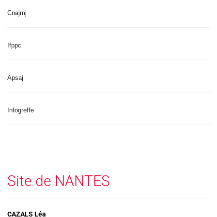
Cnajmj
Ifppc
Apsaj
Infogreffe
Site de NANTES
CAZALS Léa