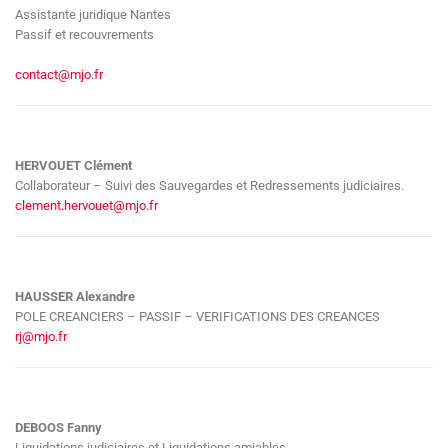
Assistante juridique Nantes
Passif et recouvrements
contact@mjo.fr
HERVOUET Clément
Collaborateur – Suivi des Sauvegardes et Redressements judiciaires.
clement.hervouet@mjo.fr
HAUSSER Alexandre
POLE CREANCIERS – PASSIF – VERIFICATIONS DES CREANCES
rj@mjo.fr
DEBOOS Fanny
Liquidations judiciaires et Liquidations amiables.