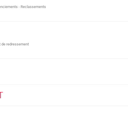
cenciements - Reclassements
t de redressement
T