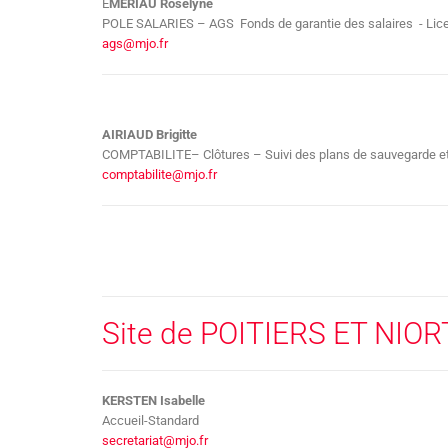
E
MERIAU Roselyne
POLE SALARIES – AGS Fonds de garantie des salaires - Li
ags@mjo.fr
AIRIAUD Brigitte
COMPTABILITE– Clôtures – Suivi des plans de sauvegarde e
comptabilite@mjo.fr
Site de POITIERS ET NIOR
KERSTEN Isabelle
Accueil-Standard
secretariat@mjo.fr