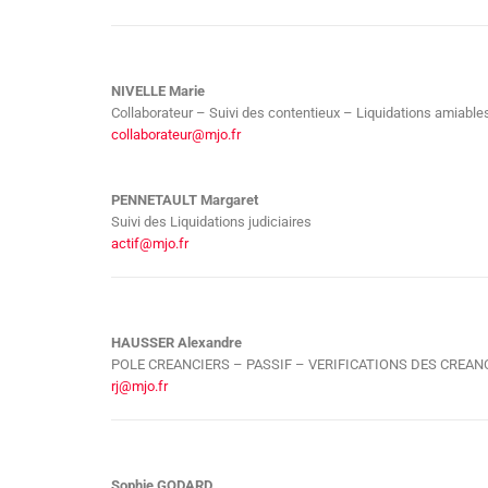
NIVELLE Marie
Collaborateur – Suivi des contentieux – Liquidations amiable
collaborateur@mjo.fr
PENNETAULT Margaret
Suivi des Liquidations judiciaires
actif@mjo.fr
HAUSSER Alexandre
POLE CREANCIERS – PASSIF – VERIFICATIONS DES CREANCES 
rj@mjo.fr
Sophie GODARD