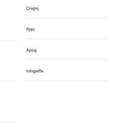
Cnajmj
Ifppc
Apsaj
Infogreffe