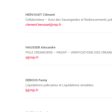
HERVOUET Clément
Collaborateur – Suivi des Sauvegardes et Redressements judi
clement.hervouet@mjo.fr
HAUSSER Alexandre
POLE CREANCIERS – PASSIF – VERIFICATIONS DES CREA
rj@mjo.fr
DEBOOS Fanny
Liquidations judiciaires et Liquidations amiables.
lj@mjo.fr