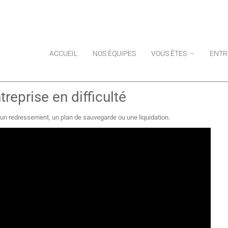
ACCUEIL
NOS ÉQUIPES
VOUS ÊTES
ENTR
reprise en difficulté
'un redressement, un plan de sauvegarde ou une liquidation.