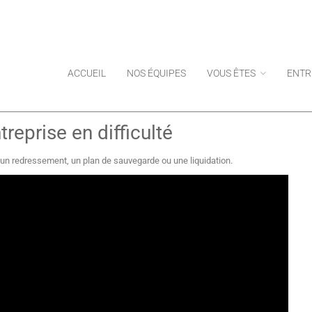
ACCUEIL
NOS ÉQUIPES
VOUS ÊTES
ENTR
reprise en difficulté
'un redressement, un plan de sauvegarde ou une liquidation.