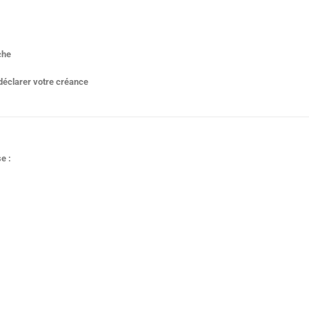
rche
r déclarer votre créance
e :