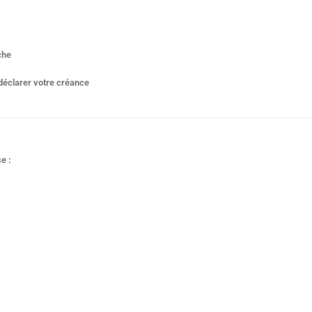
rche
r déclarer votre créance
e :