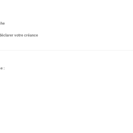
rche
r déclarer votre créance
e :