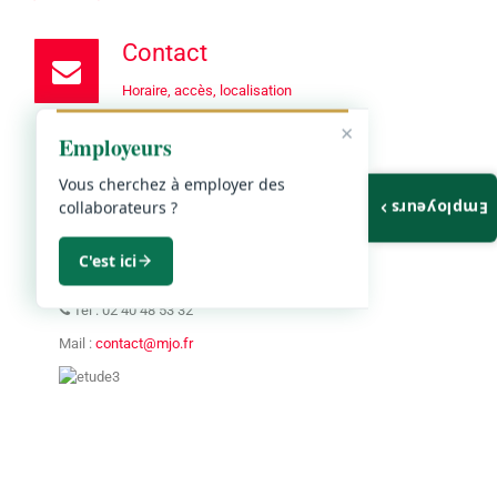
Contact
Horaire, accès, localisation
×
Employeurs
Nantes
Poitiers
Niort
Vous cherchez à employer des
collaborateurs ?
Employeurs
Nantes
8, rue d'Auvours (RDC droit)
C'est ici
44000 NANTES
Tel : 02 40 48 53 32
Mail :
contact@mjo.fr