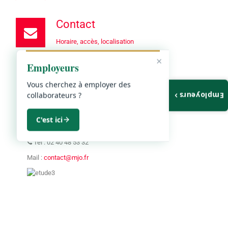
Contact
Horaire, accès, localisation
×
Employeurs
Nantes
Poitiers
Niort
Vous cherchez à employer des
collaborateurs ?
Employeurs
Nantes
8, rue d'Auvours (RDC droit)
C'est ici
44000 NANTES
Tel : 02 40 48 53 32
Mail :
contact@mjo.fr